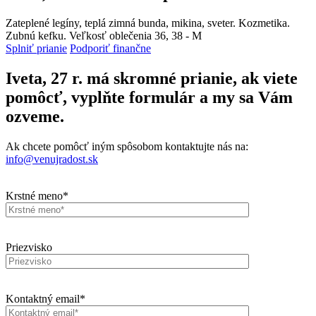
Zateplené legíny, teplá zimná bunda, mikina, sveter. Kozmetika.
Zubnú kefku. Veľkosť oblečenia 36, 38 - M
Splniť prianie
Podporiť finančne
Iveta, 27 r. má skromné prianie, ak viete
pomôcť, vyplňte formulár a my sa Vám
ozveme.
Ak chcete pomôcť iným spôsobom kontaktujte nás na:
info@venujradost.sk
Krstné meno*
Priezvisko
Kontaktný email*