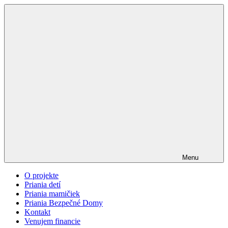
Menu
O projekte
Priania detí
Priania mamičiek
Priania Bezpečné Domy
Kontakt
Venujem financie