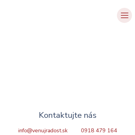
O projekte
Priania detí
Priania mamičiek
Kontakt
Priania Bezpečné Domy
Kontakt
Venujem financie
Kontaktujte nás
info@venujradost.sk
0918 479 164