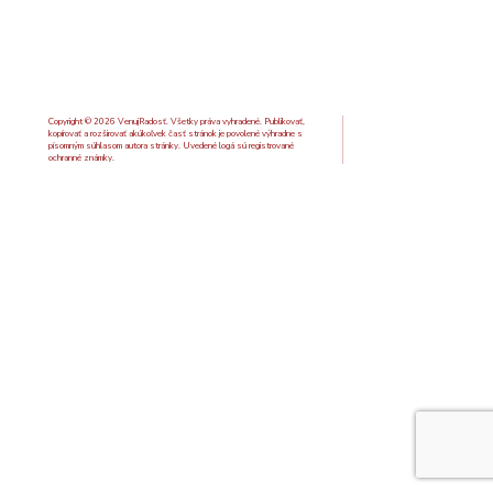
Copyright © 2026 VenujRadosť. Všetky práva vyhradené. Publikovať,
kopírovať a rozširovať akúkoľvek časť stránok je povolené výhradne s
písomným súhlasom autora stránky. Uvedené logá sú registrované
ochranné známky.