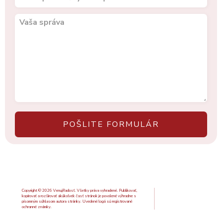
Copyright © 2026 VenujRadosť. Všetky práva vyhradené. Publikovať,
kopírovať a rozširovať akúkoľvek časť stránok je povolené výhradne s
písomným súhlasom autora stránky. Uvedené logá sú registrované
ochranné známky.