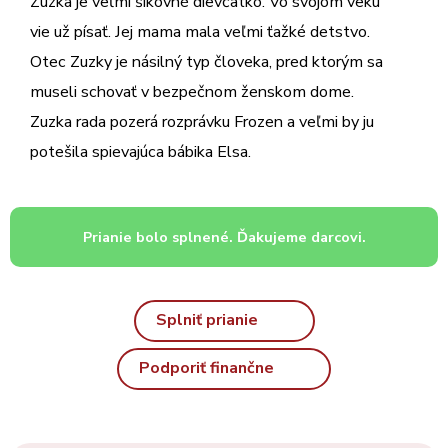
Zuzka je veľmi šikovné dievčatko. Vo svojom veku
vie už písať. Jej mama mala veľmi ťažké detstvo.
Otec Zuzky je násilný typ človeka, pred ktorým sa
museli schovať v bezpečnom ženskom dome.
Zuzka rada pozerá rozprávku Frozen a veľmi by ju
potešila spievajúca bábika Elsa.
Splniť prianie
Podporiť finančne