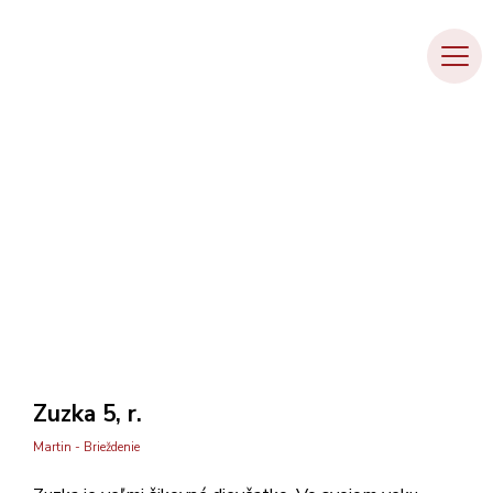
O projekte
Priania detí
Priania mamičiek
Priania Bezpečné Domy
Zuzka 5, r.
Kontakt
Venujem financie
Zuzka 5, r.
Martin - Brieždenie