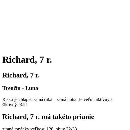
Richard, 7 r.
Richard, 7 r.
Trenčín - Luna
Riško je chlapec samá ruka – samá noha. Je veľmi aktívny a
šikovný. Rád
Richard, 7 r. má takéto prianie
zimné topánky veľkosť 128, obuv 32-33