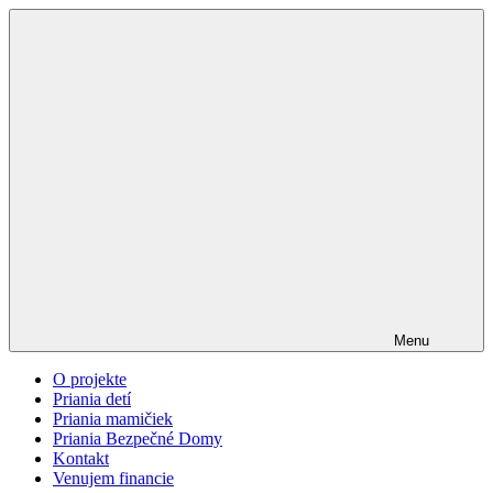
Menu
O projekte
Priania detí
Priania mamičiek
Priania Bezpečné Domy
Kontakt
Venujem financie