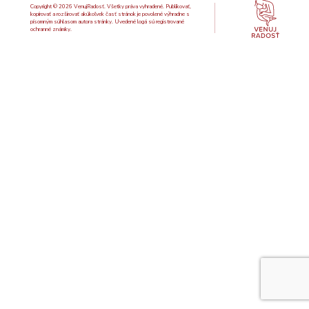
Copyright © 2026 VenujRadosť. Všetky práva vyhradené. Publikovať,
kopírovať a rozširovať akúkoľvek časť stránok je povolené výhradne s
písomným súhlasom autora stránky. Uvedené logá sú registrované
ochranné známky.